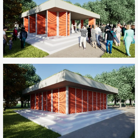
nový altán. Ne ten, co znáte z parků, ale moderní,
jednoduchý a chytrý prostor, který si poradí s
koncertem, divadelním vystoupením, komunitní
akcí, výstavou nebo třeba kurzem jógy či
společenského tance. A když zrovna není využitý?
Tak jednoduše odpočívá – stejně jako jeho
návštěvníci.
Návrh vychází z jasně zadaných požadavků města.
Cílem bylo vytvořit objekt o půdorysných
rozměrech 13 x 14 m, který obstojí v areálu
bývalého koupaliště v jeho současné podobě, a
zároveň svojí podobou může nastavit směr
možného budoucího rozvoje celého území. Ocelový
rám dává konstrukci lehkost a stabilitu, posuvné a
otevíravé dřevěné panely mořené do červené barvy
odkazující na vizuální identitu Tachova pak
dodávají altánu osobitost. K tomu zelená střecha
plná suchomilných rostlin, které nevyžadují údržbu