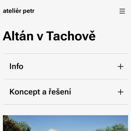
ateliér petr
Altán v Tachově
Info
místo
Tachov
rok
2025
Koncept a řešení
studie
fáze
Nový volnočasový altán v Tachově
Na místě bývalého koupaliště v Tachově vzniká