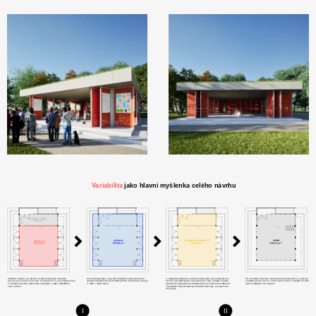
– a místo, které dýchá s přírodou, je na světě.
Co dělá altán opravdu výjimečným, je jeho
proměnlivost. Panely se dají otevřít nebo zavřít
podle potřeby, interiér se může rozšířit nebo
zmenšit, sklad může sloužit jako zázemí pro
vystupující. Jeden den se tu může konat hudební
koncert, druhý den výstava výtvarných děl, a o
víkendu se tu klidně odehraje divadelní představení
nebo proběhne workshop. To vše bez výrazných
zásahů a nutnosti stavebních úprav.
Přirozenou součástí návrhu je i úprava předprostoru
před stávající hospodou, kde došlo k doplnění o
výsadbu nových stromů. Ty časem vytvoří příjemný
stín a ochrání posezení před sluncem. Výsledkem
bude příjemná pivní zahrádka pod korunami
stromů, odkud je přímý výhled na dění v altánu i v
celém areálu. Vzniká tak živé a propojené místo,
které má potenciál fungovat každý den – i když se