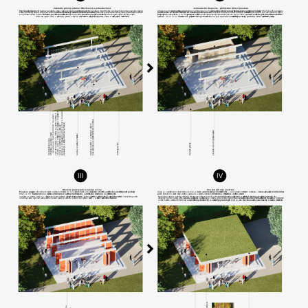
zrovna nekoná žádná akce. Zároveň dojde k
vizuálnímu potlačení stávajícího architektonického
výrazu hospody s minimalizací nákladů na stavební
úpravy objektu a zapojením nové výsadby do
stávající vzrostlé zeleně.
Tachov tak získá víc než jen nový altán. Získá
variabilní a víceúčelové místo pro setkávání, pro
kulturu, nápady, odpočinek. Místo, které se nebojí
měnit a které dokáže žít podle toho, co zrovna
město potřebuje. A k tomu ještě zákoutí, kde si
můžete v klidu dát limonádu nebo pivo ve stínu pod
stromy – s výhledem na to, co se právě děje na
pódiu. To vše jako první etapa z celkového rozvoje
areálu bývalého koupaliště.