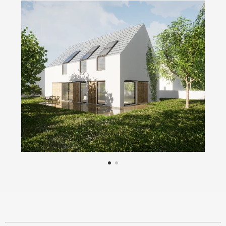
Rodinný dům pro čtyřčlennou rodinu v nově
vznikající zástavbě nedaleko Plzně vychází z
principů tradičních vesnických staveb – jednoduchý
obdélníkový půdorys, sedlová střecha klasického
sklonu – ovšem zpracovaných v soudobém pojetí.
Cílem návrhu bylo nabídnout kvalitní a nadčasové
řešení, které se odlišuje od nepůvodní a roztříštěné
zástavby bungalovů s valbovými střechami či jiných
pseudostylů, jež narušují charakter českých vesnic a
příměstských lokalit.